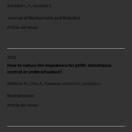
Schreiber L.-T., Gosselin C.
Journal of Mechanisms and Robotics
Article de revue
2022
How to reduce the impedance for pHRI: Admittance
control or underactuation?
Abdallah M., Chen A., Campeau-Lecours A., Gosselin C.
Mechatronics
Article de revue