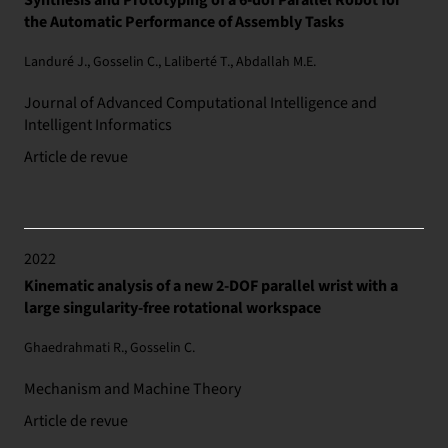
Synthesis and Prototyping of a 6-dof Parallel Robot for
the Automatic Performance of Assembly Tasks
Landuré J., Gosselin C., Laliberté T., Abdallah M.E.
Journal of Advanced Computational Intelligence and
Intelligent Informatics
Article de revue
2022
Kinematic analysis of a new 2-DOF parallel wrist with a
large singularity-free rotational workspace
Ghaedrahmati R., Gosselin C.
Mechanism and Machine Theory
Article de revue