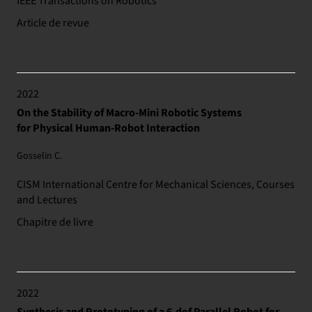
IEEE Transactions on Robotics
Article de revue
2022
On the Stability of Macro-Mini Robotic Systems
for Physical Human-Robot Interaction
Gosselin C.
CISM International Centre for Mechanical Sciences, Courses
and Lectures
Chapitre de livre
2022