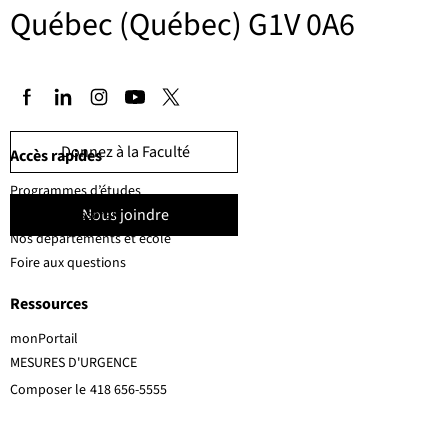
Québec (Québec) G1V 0A6
Donnez à la Faculté
Accès rapides
Programmes d’études
Nous joindre
Corps professoral
Nos départements et école
Foire aux questions
Ressources
monPortail
MESURES D'URGENCE
Composer le
418 656-5555