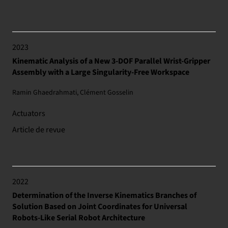
2023
Kinematic Analysis of a New 3-DOF Parallel Wrist-Gripper
Assembly with a Large Singularity-Free Workspace
Ramin Ghaedrahmati, Clément Gosselin
Actuators
Article de revue
2022
Determination of the Inverse Kinematics Branches of
Solution Based on Joint Coordinates for Universal
Robots-Like Serial Robot Architecture